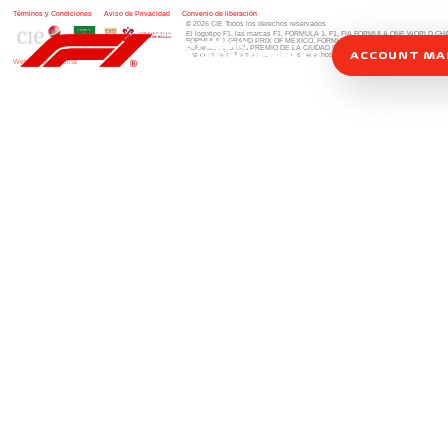
Términos y Condiciones
|
Aviso de Privacidad
|
Convenio de liberación
© 2026 CIE Todos los derechos reservados
El logotipo F1, las marcas F1, FORMULA 1, F1, FIA FORMULA ONE WORLD 
FORMULA 1 GRAND PRIX OF MEXICO, FORMULA 1 GRAN PREMIO DE MÉXIC
FORMULA 1 GRAN PREMIO DE LA CIUDAD DE MÉXICO y otros distintivos
rela
ACCOUNT M
una compañía Formula 1. Todos los derechos reservados.
Website by Alucina