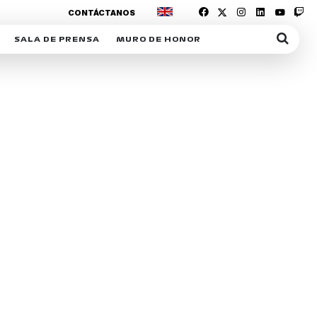
CONTÁCTANOS
SALA DE PRENSA
MURO DE HONOR
IAS
SUSCRIPCIÓN SALA DE PRENSA
IPCIÓN RACING NEWS
COMUNICADOS
OPCIÓN
COGP
ACREDITACIONES
S
RACTIVOS
Y
ICA
ER