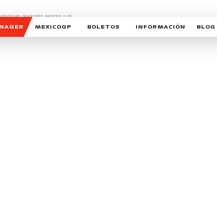
CHAMPIONSHIP, GRAND PRIX,
PADDOCK CLUB,
O,
FORMULA 1 MEXICO CITY GRAND PRIX,
cionados son marcas de Formula One Licensing BV,
ANAGER
MEXICOGP
BOLETOS
INFORMACIÓN
BLOG
GALERIA SOCIAL
HORARIOS
NOTIC
SOMOS PARTE DEL VUELO
DUDAS
SUSCR
SOSTENIBILIDAD
DERECHO DE PRIMERA 
MEXI
CELEBRA CON NOSOTROS
REFORESTEMOS JUNTO
INTE
MOTORSPORT ACADEM
VOLUNTARIOS
EXPOSICIÓN FOTOGRÁF
CAMPEONATO
PATROCINADORES
LEGALES TICKETMAST