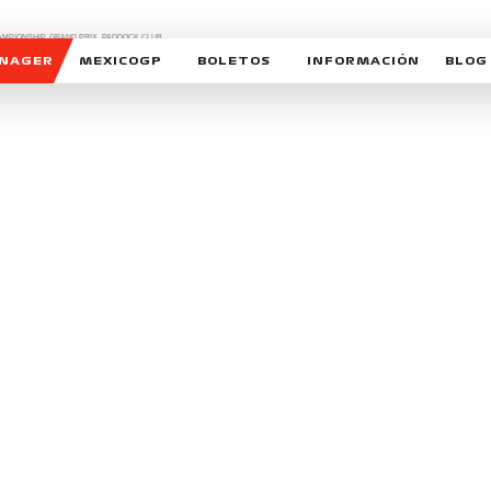
CHAMPIONSHIP, GRAND PRIX,
PADDOCK CLUB,
O,
FORMULA 1 MEXICO CITY GRAND PRIX,
cionados son marcas de Formula One Licensing BV,
ANAGER
MEXICOGP
BOLETOS
INFORMACIÓN
BLOG
GALERIA SOCIAL
HORARIOS
NOTIC
SOMOS PARTE DEL VUELO
DUDAS
SUSCR
SOSTENIBILIDAD
DERECHO DE PRIMERA 
MEXI
CELEBRA CON NOSOTROS
REFORESTEMOS JUNTO
INTE
MOTORSPORT ACADEM
VOLUNTARIOS
EXPOSICIÓN FOTOGRÁF
CAMPEONATO
PATROCINADORES
LEGALES TICKETMAST