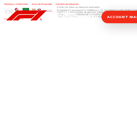
Términos y Condiciones
|
Aviso de Privacidad
|
Convenio de liberación
© 2026 CIE Todos los derechos reservados
El logotipo F1, las marcas F1, FORMULA 1, F1, FIA FORMULA ONE WORLD 
FORMULA 1 GRAND PRIX OF MEXICO, FORMULA 1 GRAN PREMIO DE MÉXIC
FORMULA 1 GRAN PREMIO DE LA CIUDAD DE MÉXICO y otros distintivos
rela
ACCOUNT M
una compañía Formula 1. Todos los derechos reservados.
Website by Alucina