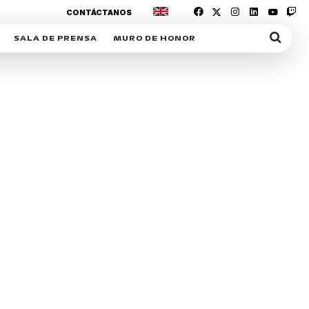
CONTÁCTANOS
SALA DE PRENSA
MURO DE HONOR
IAS
SUSCRIPCIÓN SALA DE PRENSA
IPCIÓN RACING NEWS
COMUNICADOS
OPCIÓN
COGP
ACREDITACIONES
S
RACTIVOS
Y
ICA
ER