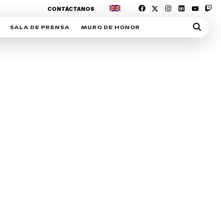
CONTÁCTANOS
SALA DE PRENSA
MURO DE HONOR
IAS
SUSCRIPCIÓN SALA DE PRENSA
IPCIÓN RACING NEWS
COMUNICADOS
OPCIÓN
COGP
ACREDITACIONES
S
RACTIVOS
Y
ICA
ER