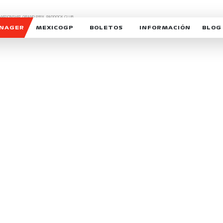
CHAMPIONSHIP, GRAND PRIX,
PADDOCK CLUB,
O,
FORMULA 1 MEXICO CITY GRAND PRIX,
cionados son marcas de Formula One Licensing BV,
ANAGER
MEXICOGP
BOLETOS
INFORMACIÓN
BLOG
GALERIA SOCIAL
HORARIOS
NOTIC
SOMOS PARTE DEL VUELO
DUDAS
SUSCR
SOSTENIBILIDAD
DERECHO DE PRIMERA 
MEXI
CELEBRA CON NOSOTROS
REFORESTEMOS JUNTO
INTE
MOTORSPORT ACADEM
VOLUNTARIOS
EXPOSICIÓN FOTOGRÁF
CAMPEONATO
PATROCINADORES
LEGALES TICKETMAST