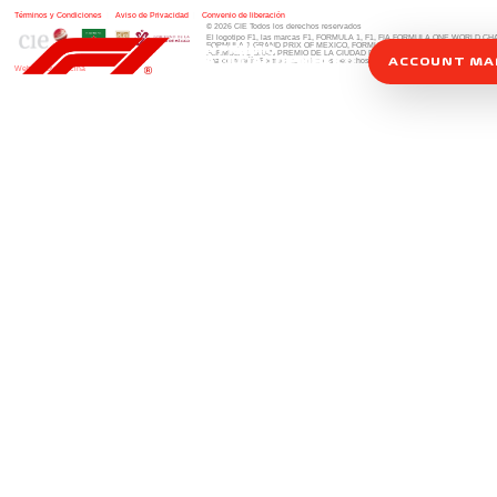
Términos y Condiciones
|
Aviso de Privacidad
|
Convenio de liberación
© 2026 CIE Todos los derechos reservados
El logotipo F1, las marcas F1, FORMULA 1, F1, FIA FORMULA ONE WORLD 
FORMULA 1 GRAND PRIX OF MEXICO, FORMULA 1 GRAN PREMIO DE MÉXIC
FORMULA 1 GRAN PREMIO DE LA CIUDAD DE MÉXICO y otros distintivos
rela
ACCOUNT M
una compañía Formula 1. Todos los derechos reservados.
Website by Alucina