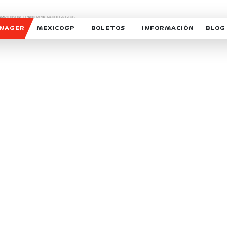
CHAMPIONSHIP, GRAND PRIX,
PADDOCK CLUB,
O,
FORMULA 1 MEXICO CITY GRAND PRIX,
cionados son marcas de Formula One Licensing BV,
ANAGER
MEXICOGP
BOLETOS
INFORMACIÓN
BLOG
GALERIA SOCIAL
HORARIOS
NOTIC
SOMOS PARTE DEL VUELO
DUDAS
SUSCR
SOSTENIBILIDAD
DERECHO DE PRIMERA 
MEXI
CELEBRA CON NOSOTROS
REFORESTEMOS JUNTO
INTE
MOTORSPORT ACADEM
VOLUNTARIOS
EXPOSICIÓN FOTOGRÁF
CAMPEONATO
PATROCINADORES
LEGALES TICKETMAST