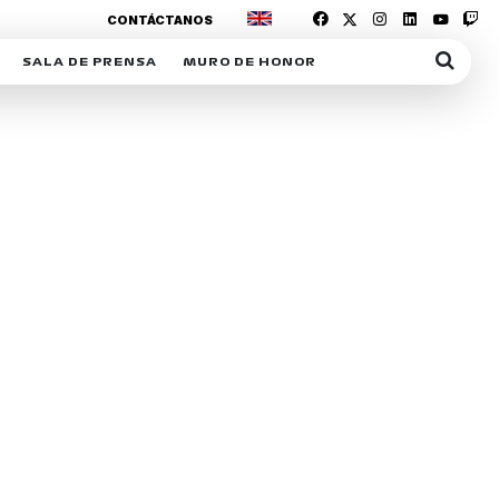
CONTÁCTANOS
SALA DE PRENSA
MURO DE HONOR
IAS
SUSCRIPCIÓN SALA DE PRENSA
IPCIÓN RACING NEWS
COMUNICADOS
OPCIÓN
COGP
ACREDITACIONES
S
RACTIVOS
Y
ICA
ER