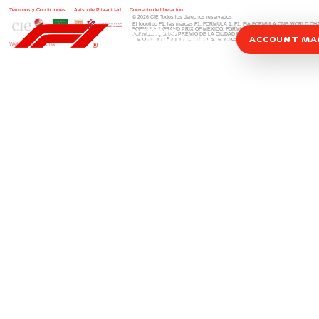
Términos y Condiciones
|
Aviso de Privacidad
|
Convenio de liberación
© 2026 CIE Todos los derechos reservados
El logotipo F1, las marcas F1, FORMULA 1, F1, FIA FORMULA ONE WORLD 
FORMULA 1 GRAND PRIX OF MEXICO, FORMULA 1 GRAN PREMIO DE MÉXIC
FORMULA 1 GRAN PREMIO DE LA CIUDAD DE MÉXICO y otros distintivos
rela
ACCOUNT M
una compañía Formula 1. Todos los derechos reservados.
Website by Alucina