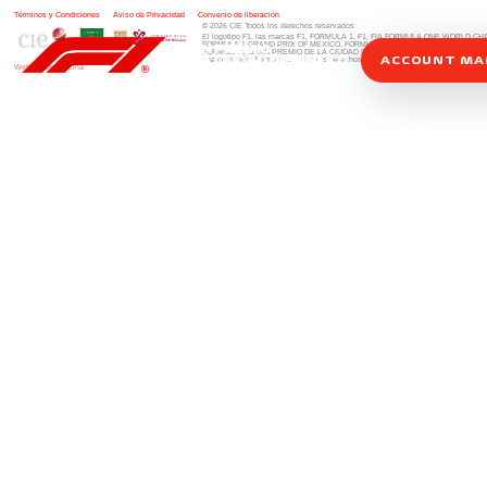
Términos y Condiciones
|
Aviso de Privacidad
|
Convenio de liberación
© 2026 CIE Todos los derechos reservados
El logotipo F1, las marcas F1, FORMULA 1, F1, FIA FORMULA ONE WORLD 
FORMULA 1 GRAND PRIX OF MEXICO, FORMULA 1 GRAN PREMIO DE MÉXIC
FORMULA 1 GRAN PREMIO DE LA CIUDAD DE MÉXICO y otros distintivos
rela
ACCOUNT M
una compañía Formula 1. Todos los derechos reservados.
Website by Alucina