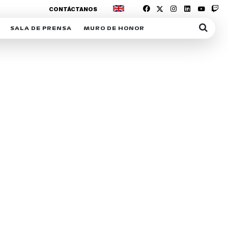
CONTÁCTANOS
SALA DE PRENSA
MURO DE HONOR
IAS
SUSCRIPCIÓN SALA DE PRENSA
IPCIÓN RACING NEWS
COMUNICADOS
OPCIÓN
COGP
ACREDITACIONES
S
RACTIVOS
Y
ICA
ER