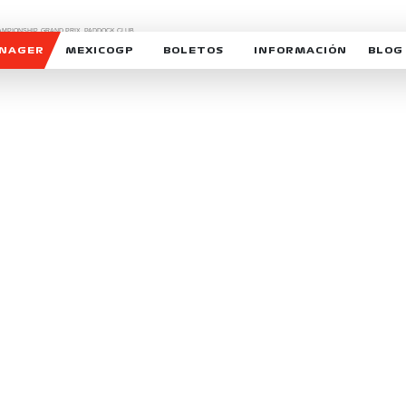
CHAMPIONSHIP, GRAND PRIX,
PADDOCK CLUB,
O,
FORMULA 1 MEXICO CITY GRAND PRIX,
cionados son marcas de Formula One Licensing BV,
ANAGER
MEXICOGP
BOLETOS
INFORMACIÓN
BLOG
GALERIA SOCIAL
HORARIOS
NOTIC
SOMOS PARTE DEL VUELO
DUDAS
SUSCR
SOSTENIBILIDAD
DERECHO DE PRIMERA 
MEXI
CELEBRA CON NOSOTROS
REFORESTEMOS JUNTO
INTE
MOTORSPORT ACADEM
VOLUNTARIOS
EXPOSICIÓN FOTOGRÁF
CAMPEONATO
PATROCINADORES
LEGALES TICKETMAST