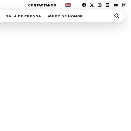
CONTÁCTANOS
SALA DE PRENSA
MURO DE HONOR
IAS
SUSCRIPCIÓN SALA DE PRENSA
IPCIÓN RACING NEWS
COMUNICADOS
OPCIÓN
COGP
ACREDITACIONES
S
RACTIVOS
Y
ICA
ER