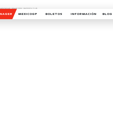
CHAMPIONSHIP, GRAND PRIX,
PADDOCK CLUB,
O,
FORMULA 1 MEXICO CITY GRAND PRIX,
cionados son marcas de Formula One Licensing BV,
ANAGER
MEXICOGP
BOLETOS
INFORMACIÓN
BLOG
GALERIA SOCIAL
HORARIOS
NOTIC
SOMOS PARTE DEL VUELO
DUDAS
SUSCR
SOSTENIBILIDAD
DERECHO DE PRIMERA 
MEXI
CELEBRA CON NOSOTROS
REFORESTEMOS JUNTO
INTE
MOTORSPORT ACADEM
VOLUNTARIOS
EXPOSICIÓN FOTOGRÁF
CAMPEONATO
PATROCINADORES
LEGALES TICKETMAST