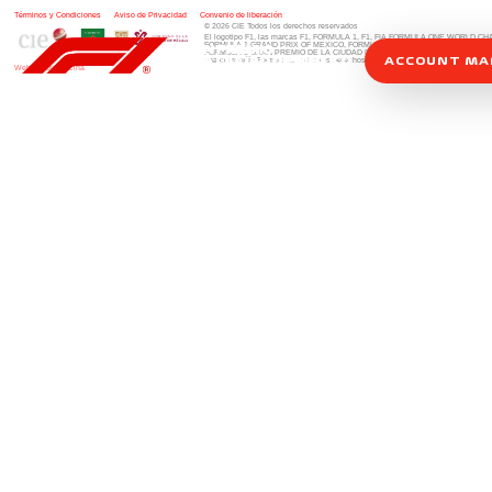
Términos y Condiciones
|
Aviso de Privacidad
|
Convenio de liberación
© 2026 CIE Todos los derechos reservados
El logotipo F1, las marcas F1, FORMULA 1, F1, FIA FORMULA ONE WORLD 
FORMULA 1 GRAND PRIX OF MEXICO, FORMULA 1 GRAN PREMIO DE MÉXIC
FORMULA 1 GRAN PREMIO DE LA CIUDAD DE MÉXICO y otros distintivos
rela
ACCOUNT M
una compañía Formula 1. Todos los derechos reservados.
Website by Alucina