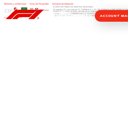
Términos y Condiciones
|
Aviso de Privacidad
|
Convenio de liberación
© 2026 CIE Todos los derechos reservados
El logotipo F1, las marcas F1, FORMULA 1, F1, FIA FORMULA ONE WORLD 
FORMULA 1 GRAND PRIX OF MEXICO, FORMULA 1 GRAN PREMIO DE MÉXIC
FORMULA 1 GRAN PREMIO DE LA CIUDAD DE MÉXICO y otros distintivos
rela
ACCOUNT M
una compañía Formula 1. Todos los derechos reservados.
Website by Alucina