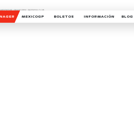
CHAMPIONSHIP, GRAND PRIX,
PADDOCK CLUB,
O,
FORMULA 1 MEXICO CITY GRAND PRIX,
cionados son marcas de Formula One Licensing BV,
ANAGER
MEXICOGP
BOLETOS
INFORMACIÓN
BLOG
GALERIA SOCIAL
HORARIOS
NOTIC
SOMOS PARTE DEL VUELO
DUDAS
SUSCR
SOSTENIBILIDAD
DERECHO DE PRIMERA 
MEXI
CELEBRA CON NOSOTROS
REFORESTEMOS JUNTO
INTE
MOTORSPORT ACADEM
VOLUNTARIOS
EXPOSICIÓN FOTOGRÁF
CAMPEONATO
PATROCINADORES
LEGALES TICKETMAST