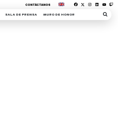
CONTÁCTANOS
SALA DE PRENSA
MURO DE HONOR
IAS
SUSCRIPCIÓN SALA DE PRENSA
IPCIÓN RACING NEWS
COMUNICADOS
OPCIÓN
COGP
ACREDITACIONES
S
RACTIVOS
Y
ICA
ER