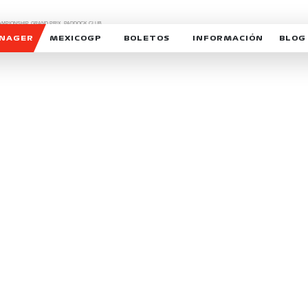
CHAMPIONSHIP, GRAND PRIX,
PADDOCK CLUB,
O,
FORMULA 1 MEXICO CITY GRAND PRIX,
cionados son marcas de Formula One Licensing BV,
ANAGER
MEXICOGP
BOLETOS
INFORMACIÓN
BLOG
GALERIA SOCIAL
HORARIOS
NOTIC
SOMOS PARTE DEL VUELO
DUDAS
SUSCR
SOSTENIBILIDAD
DERECHO DE PRIMERA 
MEXI
CELEBRA CON NOSOTROS
REFORESTEMOS JUNTO
INTE
MOTORSPORT ACADEM
VOLUNTARIOS
EXPOSICIÓN FOTOGRÁF
CAMPEONATO
PATROCINADORES
LEGALES TICKETMAST