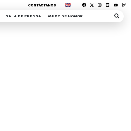
CONTÁCTANOS
SALA DE PRENSA
MURO DE HONOR
IAS
SUSCRIPCIÓN SALA DE PRENSA
IPCIÓN RACING NEWS
COMUNICADOS
OPCIÓN
COGP
ACREDITACIONES
S
RACTIVOS
Y
ICA
ER