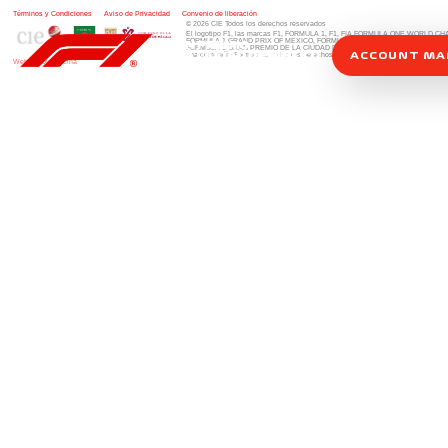
Términos y Condiciones
|
Aviso de Privacidad
|
Convenio de liberación
© 2026 CIE Todos los derechos reservados
El logotipo F1, las marcas F1, FORMULA 1, F1, FIA FORMULA ONE WORLD 
FORMULA 1 GRAND PRIX OF MEXICO, FORMULA 1 GRAN PREMIO DE MÉXIC
FORMULA 1 GRAN PREMIO DE LA CIUDAD DE MÉXICO y otros distintivos
rela
ACCOUNT M
una compañía Formula 1. Todos los derechos reservados.
Website by Alucina