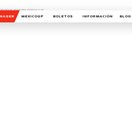
CHAMPIONSHIP, GRAND PRIX,
PADDOCK CLUB,
O,
FORMULA 1 MEXICO CITY GRAND PRIX,
cionados son marcas de Formula One Licensing BV,
ANAGER
MEXICOGP
BOLETOS
INFORMACIÓN
BLOG
GALERIA SOCIAL
HORARIOS
NOTIC
SOMOS PARTE DEL VUELO
DUDAS
SUSCR
SOSTENIBILIDAD
DERECHO DE PRIMERA 
MEXI
CELEBRA CON NOSOTROS
REFORESTEMOS JUNTO
INTE
MOTORSPORT ACADEM
VOLUNTARIOS
EXPOSICIÓN FOTOGRÁF
CAMPEONATO
PATROCINADORES
LEGALES TICKETMAST