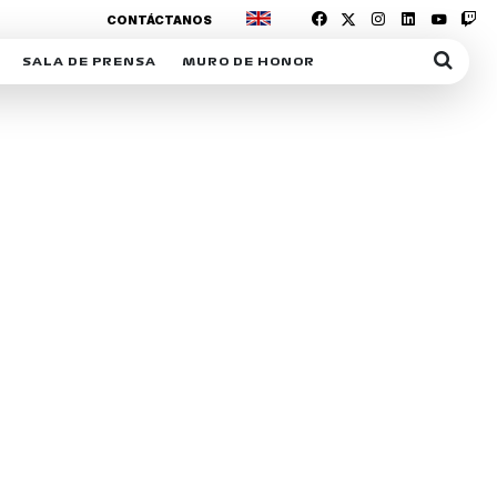
CONTÁCTANOS
SALA DE PRENSA
MURO DE HONOR
IAS
SUSCRIPCIÓN SALA DE PRENSA
IPCIÓN RACING NEWS
COMUNICADOS
OPCIÓN
COGP
ACREDITACIONES
S
RACTIVOS
Y
ICA
ER