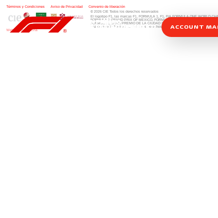
Términos y Condiciones
|
Aviso de Privacidad
|
Convenio de liberación
© 2026 CIE Todos los derechos reservados
El logotipo F1, las marcas F1, FORMULA 1, F1, FIA FORMULA ONE WORLD 
FORMULA 1 GRAND PRIX OF MEXICO, FORMULA 1 GRAN PREMIO DE MÉXIC
FORMULA 1 GRAN PREMIO DE LA CIUDAD DE MÉXICO y otros distintivos
rela
ACCOUNT M
una compañía Formula 1. Todos los derechos reservados.
Website by Alucina