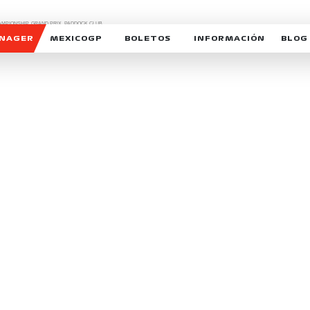
CHAMPIONSHIP, GRAND PRIX,
PADDOCK CLUB,
O,
FORMULA 1 MEXICO CITY GRAND PRIX,
cionados son marcas de Formula One Licensing BV,
ANAGER
MEXICOGP
BOLETOS
INFORMACIÓN
BLOG
GALERIA SOCIAL
HORARIOS
NOTIC
SOMOS PARTE DEL VUELO
DUDAS
SUSCR
SOSTENIBILIDAD
DERECHO DE PRIMERA 
MEXI
CELEBRA CON NOSOTROS
REFORESTEMOS JUNTO
INTE
MOTORSPORT ACADEM
VOLUNTARIOS
EXPOSICIÓN FOTOGRÁF
CAMPEONATO
PATROCINADORES
LEGALES TICKETMAST