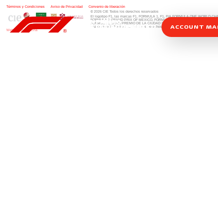
Términos y Condiciones
|
Aviso de Privacidad
|
Convenio de liberación
© 2026 CIE Todos los derechos reservados
El logotipo F1, las marcas F1, FORMULA 1, F1, FIA FORMULA ONE WORLD 
FORMULA 1 GRAND PRIX OF MEXICO, FORMULA 1 GRAN PREMIO DE MÉXIC
FORMULA 1 GRAN PREMIO DE LA CIUDAD DE MÉXICO y otros distintivos
rela
ACCOUNT M
una compañía Formula 1. Todos los derechos reservados.
Website by Alucina