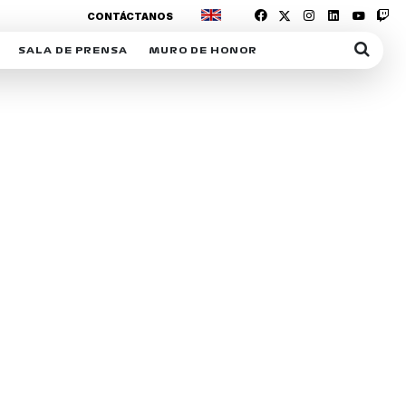
CONTÁCTANOS
SALA DE PRENSA
MURO DE HONOR
IAS
SUSCRIPCIÓN SALA DE PRENSA
IPCIÓN RACING NEWS
COMUNICADOS
OPCIÓN
COGP
ACREDITACIONES
S
RACTIVOS
Y
ICA
ER