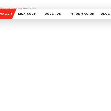
CHAMPIONSHIP, GRAND PRIX,
PADDOCK CLUB,
O,
FORMULA 1 MEXICO CITY GRAND PRIX,
cionados son marcas de Formula One Licensing BV,
ANAGER
MEXICOGP
BOLETOS
INFORMACIÓN
BLOG
GALERIA SOCIAL
HORARIOS
NOTIC
SOMOS PARTE DEL VUELO
DUDAS
SUSCR
SOSTENIBILIDAD
DERECHO DE PRIMERA 
MEXI
CELEBRA CON NOSOTROS
REFORESTEMOS JUNTO
INTE
MOTORSPORT ACADEM
VOLUNTARIOS
EXPOSICIÓN FOTOGRÁF
CAMPEONATO
PATROCINADORES
LEGALES TICKETMAST