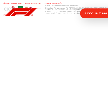
Términos y Condiciones
|
Aviso de Privacidad
|
Convenio de liberación
© 2026 CIE Todos los derechos reservados
El logotipo F1, las marcas F1, FORMULA 1, F1, FIA FORMULA ONE WORLD 
FORMULA 1 GRAND PRIX OF MEXICO, FORMULA 1 GRAN PREMIO DE MÉXIC
FORMULA 1 GRAN PREMIO DE LA CIUDAD DE MÉXICO y otros distintivos
rela
ACCOUNT M
una compañía Formula 1. Todos los derechos reservados.
Website by Alucina