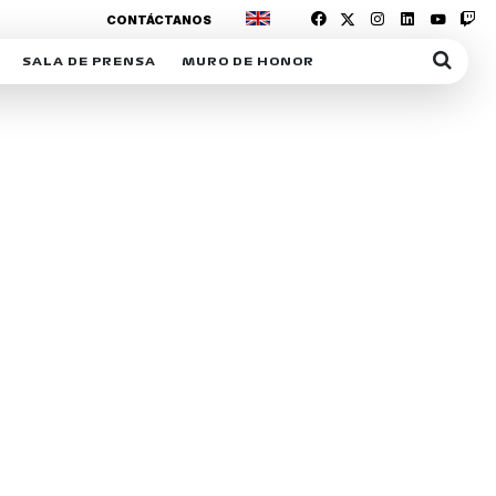
CONTÁCTANOS
SALA DE PRENSA
MURO DE HONOR
IAS
SUSCRIPCIÓN SALA DE PRENSA
IPCIÓN RACING NEWS
COMUNICADOS
OPCIÓN
COGP
ACREDITACIONES
S
RACTIVOS
Y
ICA
ER