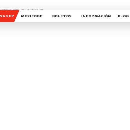
CHAMPIONSHIP, GRAND PRIX,
PADDOCK CLUB,
O,
FORMULA 1 MEXICO CITY GRAND PRIX,
cionados son marcas de Formula One Licensing BV,
ANAGER
MEXICOGP
BOLETOS
INFORMACIÓN
BLOG
GALERIA SOCIAL
HORARIOS
NOTIC
SOMOS PARTE DEL VUELO
DUDAS
SUSCR
SOSTENIBILIDAD
DERECHO DE PRIMERA 
MEXI
CELEBRA CON NOSOTROS
REFORESTEMOS JUNTO
INTE
MOTORSPORT ACADEM
VOLUNTARIOS
EXPOSICIÓN FOTOGRÁF
CAMPEONATO
PATROCINADORES
LEGALES TICKETMAST