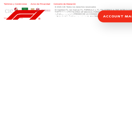
Términos y Condiciones
|
Aviso de Privacidad
|
Convenio de liberación
© 2026 CIE Todos los derechos reservados
El logotipo F1, las marcas F1, FORMULA 1, F1, FIA FORMULA ONE WORLD 
FORMULA 1 GRAND PRIX OF MEXICO, FORMULA 1 GRAN PREMIO DE MÉXIC
FORMULA 1 GRAN PREMIO DE LA CIUDAD DE MÉXICO y otros distintivos
rela
ACCOUNT M
una compañía Formula 1. Todos los derechos reservados.
Website by Alucina