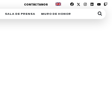
CONTÁCTANOS
SALA DE PRENSA
MURO DE HONOR
IAS
SUSCRIPCIÓN SALA DE PRENSA
IPCIÓN RACING NEWS
COMUNICADOS
OPCIÓN
COGP
ACREDITACIONES
S
RACTIVOS
Y
ICA
ER