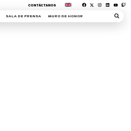
CONTÁCTANOS
SALA DE PRENSA
MURO DE HONOR
IAS
SUSCRIPCIÓN SALA DE PRENSA
IPCIÓN RACING NEWS
COMUNICADOS
OPCIÓN
COGP
ACREDITACIONES
S
RACTIVOS
Y
ICA
ER