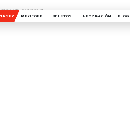
CHAMPIONSHIP, GRAND PRIX,
PADDOCK CLUB,
O,
FORMULA 1 MEXICO CITY GRAND PRIX,
cionados son marcas de Formula One Licensing BV,
ANAGER
MEXICOGP
BOLETOS
INFORMACIÓN
BLOG
GALERIA SOCIAL
HORARIOS
NOTIC
SOMOS PARTE DEL VUELO
DUDAS
SUSCR
SOSTENIBILIDAD
DERECHO DE PRIMERA 
MEXI
CELEBRA CON NOSOTROS
REFORESTEMOS JUNTO
INTE
MOTORSPORT ACADEM
VOLUNTARIOS
EXPOSICIÓN FOTOGRÁF
CAMPEONATO
PATROCINADORES
LEGALES TICKETMAST