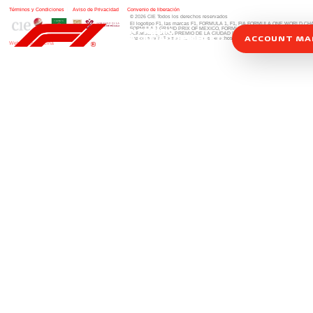
Términos y Condiciones
|
Aviso de Privacidad
|
Convenio de liberación
© 2026 CIE Todos los derechos reservados
El logotipo F1, las marcas F1, FORMULA 1, F1, FIA FORMULA ONE WORLD 
FORMULA 1 GRAND PRIX OF MEXICO, FORMULA 1 GRAN PREMIO DE MÉXIC
FORMULA 1 GRAN PREMIO DE LA CIUDAD DE MÉXICO y otros distintivos
rela
ACCOUNT M
una compañía Formula 1. Todos los derechos reservados.
Website by Alucina