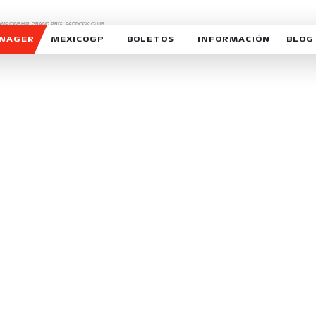
CHAMPIONSHIP, GRAND PRIX,
PADDOCK CLUB,
O,
FORMULA 1 MEXICO CITY GRAND PRIX,
cionados son marcas de Formula One Licensing BV,
ANAGER
MEXICOGP
BOLETOS
INFORMACIÓN
BLOG
GALERIA SOCIAL
HORARIOS
NOTIC
SOMOS PARTE DEL VUELO
DUDAS
SUSCR
SOSTENIBILIDAD
DERECHO DE PRIMERA 
MEXI
CELEBRA CON NOSOTROS
REFORESTEMOS JUNTO
INTE
MOTORSPORT ACADEM
VOLUNTARIOS
EXPOSICIÓN FOTOGRÁF
CAMPEONATO
PATROCINADORES
LEGALES TICKETMAST