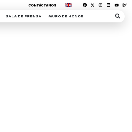
CONTÁCTANOS
SALA DE PRENSA
MURO DE HONOR
IAS
SUSCRIPCIÓN SALA DE PRENSA
IPCIÓN RACING NEWS
COMUNICADOS
OPCIÓN
COGP
ACREDITACIONES
S
RACTIVOS
Y
ICA
ER