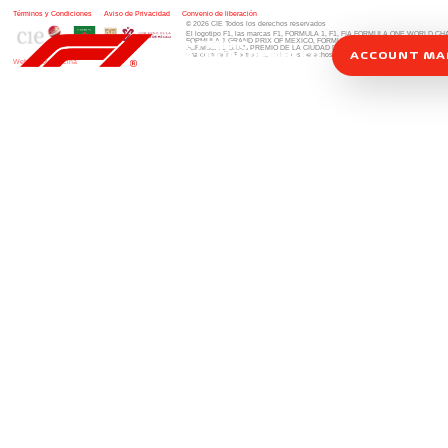
Términos y Condiciones
|
Aviso de Privacidad
|
Convenio de liberación
© 2026 CIE Todos los derechos reservados
El logotipo F1, las marcas F1, FORMULA 1, F1, FIA FORMULA ONE WORLD 
FORMULA 1 GRAND PRIX OF MEXICO, FORMULA 1 GRAN PREMIO DE MÉXIC
FORMULA 1 GRAN PREMIO DE LA CIUDAD DE MÉXICO y otros distintivos
rela
ACCOUNT M
una compañía Formula 1. Todos los derechos reservados.
Website by Alucina