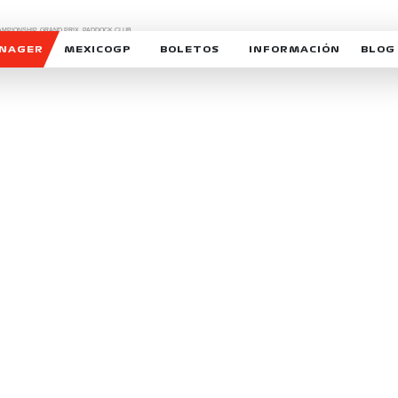
CHAMPIONSHIP, GRAND PRIX,
PADDOCK CLUB,
O,
FORMULA 1 MEXICO CITY GRAND PRIX,
cionados son marcas de Formula One Licensing BV,
ANAGER
MEXICOGP
BOLETOS
INFORMACIÓN
BLOG
GALERIA SOCIAL
HORARIOS
NOTIC
SOMOS PARTE DEL VUELO
DUDAS
SUSCR
SOSTENIBILIDAD
DERECHO DE PRIMERA 
MEXI
CELEBRA CON NOSOTROS
REFORESTEMOS JUNTO
INTE
MOTORSPORT ACADEM
VOLUNTARIOS
EXPOSICIÓN FOTOGRÁF
CAMPEONATO
PATROCINADORES
LEGALES TICKETMAST