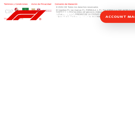
Términos y Condiciones
|
Aviso de Privacidad
|
Convenio de liberación
© 2026 CIE Todos los derechos reservados
El logotipo F1, las marcas F1, FORMULA 1, F1, FIA FORMULA ONE WORLD 
FORMULA 1 GRAND PRIX OF MEXICO, FORMULA 1 GRAN PREMIO DE MÉXIC
FORMULA 1 GRAN PREMIO DE LA CIUDAD DE MÉXICO y otros distintivos
rela
ACCOUNT M
una compañía Formula 1. Todos los derechos reservados.
Website by Alucina