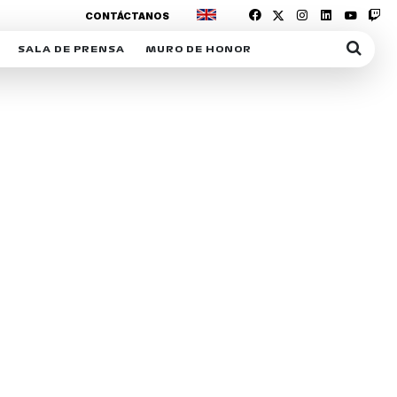
CONTÁCTANOS
SALA DE PRENSA
MURO DE HONOR
IAS
SUSCRIPCIÓN SALA DE PRENSA
IPCIÓN RACING NEWS
COMUNICADOS
OPCIÓN
COGP
ACREDITACIONES
S
RACTIVOS
Y
ICA
ER