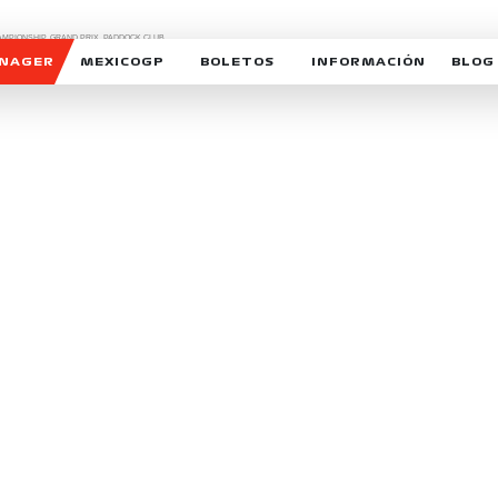
CHAMPIONSHIP, GRAND PRIX,
PADDOCK CLUB,
O,
FORMULA 1 MEXICO CITY GRAND PRIX,
cionados son marcas de Formula One Licensing BV,
ANAGER
MEXICOGP
BOLETOS
INFORMACIÓN
BLOG
GALERIA SOCIAL
HORARIOS
NOTIC
SOMOS PARTE DEL VUELO
DUDAS
SUSCR
SOSTENIBILIDAD
DERECHO DE PRIMERA 
MEXI
CELEBRA CON NOSOTROS
REFORESTEMOS JUNTO
INTE
MOTORSPORT ACADEM
VOLUNTARIOS
EXPOSICIÓN FOTOGRÁF
CAMPEONATO
PATROCINADORES
LEGALES TICKETMAST