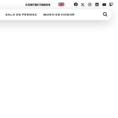
CONTÁCTANOS
SALA DE PRENSA
MURO DE HONOR
IAS
SUSCRIPCIÓN SALA DE PRENSA
IPCIÓN RACING NEWS
COMUNICADOS
OPCIÓN
COGP
ACREDITACIONES
S
RACTIVOS
Y
ICA
ER