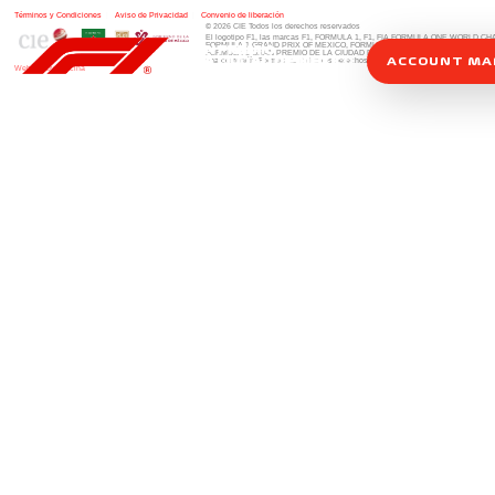
Términos y Condiciones
|
Aviso de Privacidad
|
Convenio de liberación
© 2026 CIE Todos los derechos reservados
El logotipo F1, las marcas F1, FORMULA 1, F1, FIA FORMULA ONE WORLD 
FORMULA 1 GRAND PRIX OF MEXICO, FORMULA 1 GRAN PREMIO DE MÉXIC
FORMULA 1 GRAN PREMIO DE LA CIUDAD DE MÉXICO y otros distintivos
rela
ACCOUNT M
una compañía Formula 1. Todos los derechos reservados.
Website by Alucina