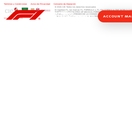
Términos y Condiciones
|
Aviso de Privacidad
|
Convenio de liberación
© 2026 CIE Todos los derechos reservados
El logotipo F1, las marcas F1, FORMULA 1, F1, FIA FORMULA ONE WORLD 
FORMULA 1 GRAND PRIX OF MEXICO, FORMULA 1 GRAN PREMIO DE MÉXIC
FORMULA 1 GRAN PREMIO DE LA CIUDAD DE MÉXICO y otros distintivos
rela
ACCOUNT M
una compañía Formula 1. Todos los derechos reservados.
Website by Alucina