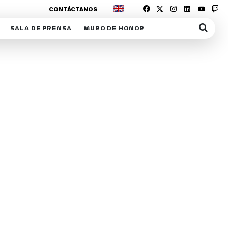
CONTÁCTANOS
SALA DE PRENSA
MURO DE HONOR
IAS
SUSCRIPCIÓN SALA DE PRENSA
IPCIÓN RACING NEWS
COMUNICADOS
OPCIÓN
COGP
ACREDITACIONES
S
RACTIVOS
Y
ICA
ER