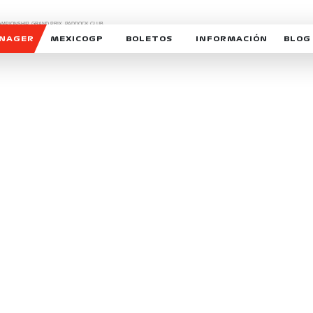
CHAMPIONSHIP, GRAND PRIX,
PADDOCK CLUB,
O,
FORMULA 1 MEXICO CITY GRAND PRIX,
cionados son marcas de Formula One Licensing BV,
ANAGER
MEXICOGP
BOLETOS
INFORMACIÓN
BLOG
GALERIA SOCIAL
HORARIOS
NOTIC
SOMOS PARTE DEL VUELO
DUDAS
SUSCR
SOSTENIBILIDAD
DERECHO DE PRIMERA 
MEXI
CELEBRA CON NOSOTROS
REFORESTEMOS JUNTO
INTE
MOTORSPORT ACADEM
VOLUNTARIOS
EXPOSICIÓN FOTOGRÁF
CAMPEONATO
PATROCINADORES
LEGALES TICKETMAST