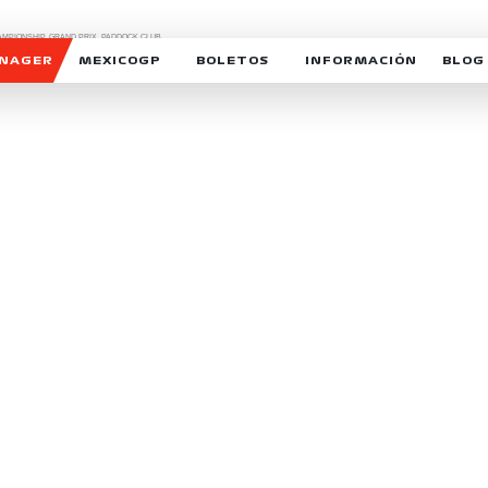
CHAMPIONSHIP, GRAND PRIX,
PADDOCK CLUB,
O,
FORMULA 1 MEXICO CITY GRAND PRIX,
cionados son marcas de Formula One Licensing BV,
ANAGER
MEXICOGP
BOLETOS
INFORMACIÓN
BLOG
GALERIA SOCIAL
HORARIOS
NOTIC
SOMOS PARTE DEL VUELO
DUDAS
SUSCR
SOSTENIBILIDAD
DERECHO DE PRIMERA 
MEXI
CELEBRA CON NOSOTROS
REFORESTEMOS JUNTO
INTE
MOTORSPORT ACADEM
VOLUNTARIOS
EXPOSICIÓN FOTOGRÁF
CAMPEONATO
PATROCINADORES
LEGALES TICKETMAST