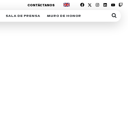
CONTÁCTANOS
SALA DE PRENSA
MURO DE HONOR
IAS
SUSCRIPCIÓN SALA DE PRENSA
IPCIÓN RACING NEWS
COMUNICADOS
OPCIÓN
COGP
ACREDITACIONES
S
RACTIVOS
Y
ICA
ER