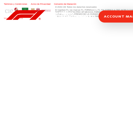
Términos y Condiciones
|
Aviso de Privacidad
|
Convenio de liberación
© 2026 CIE Todos los derechos reservados
El logotipo F1, las marcas F1, FORMULA 1, F1, FIA FORMULA ONE WORLD 
FORMULA 1 GRAND PRIX OF MEXICO, FORMULA 1 GRAN PREMIO DE MÉXIC
FORMULA 1 GRAN PREMIO DE LA CIUDAD DE MÉXICO y otros distintivos
rela
ACCOUNT M
una compañía Formula 1. Todos los derechos reservados.
Website by Alucina