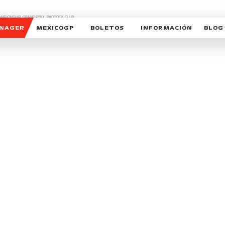
CHAMPIONSHIP, GRAND PRIX,
PADDOCK CLUB,
O,
FORMULA 1 MEXICO CITY GRAND PRIX,
cionados son marcas de Formula One Licensing BV,
ANAGER
MEXICOGP
BOLETOS
INFORMACIÓN
BLOG
GALERIA SOCIAL
HORARIOS
NOTIC
SOMOS PARTE DEL VUELO
DUDAS
SUSCR
SOSTENIBILIDAD
DERECHO DE PRIMERA 
MEXI
CELEBRA CON NOSOTROS
REFORESTEMOS JUNTO
INTE
MOTORSPORT ACADEM
VOLUNTARIOS
EXPOSICIÓN FOTOGRÁF
CAMPEONATO
PATROCINADORES
LEGALES TICKETMAST