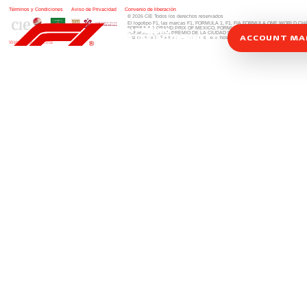
Términos y Condiciones
|
Aviso de Privacidad
|
Convenio de liberación
© 2026 CIE Todos los derechos reservados
El logotipo F1, las marcas F1, FORMULA 1, F1, FIA FORMULA ONE WORLD 
FORMULA 1 GRAND PRIX OF MEXICO, FORMULA 1 GRAN PREMIO DE MÉXIC
FORMULA 1 GRAN PREMIO DE LA CIUDAD DE MÉXICO y otros distintivos
rela
ACCOUNT M
una compañía Formula 1. Todos los derechos reservados.
Website by Alucina