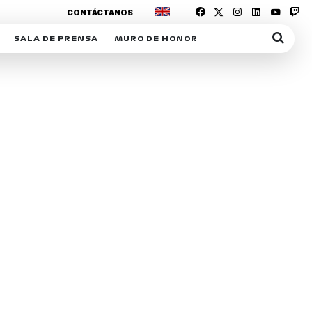
CONTÁCTANOS
SALA DE PRENSA
MURO DE HONOR
IAS
SUSCRIPCIÓN SALA DE PRENSA
IPCIÓN RACING NEWS
COMUNICADOS
OPCIÓN
COGP
ACREDITACIONES
S
RACTIVOS
Y
ICA
ER