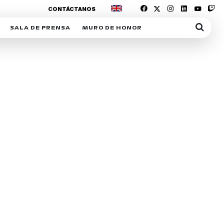
CONTÁCTANOS
SALA DE PRENSA
MURO DE HONOR
IAS
SUSCRIPCIÓN SALA DE PRENSA
IPCIÓN RACING NEWS
COMUNICADOS
OPCIÓN
COGP
ACREDITACIONES
S
RACTIVOS
Y
ICA
ER