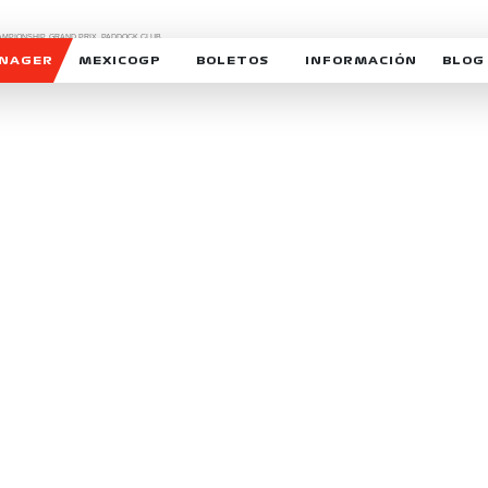
CHAMPIONSHIP, GRAND PRIX,
PADDOCK CLUB,
O,
FORMULA 1 MEXICO CITY GRAND PRIX,
cionados son marcas de Formula One Licensing BV,
ANAGER
MEXICOGP
BOLETOS
INFORMACIÓN
BLOG
GALERIA SOCIAL
HORARIOS
NOTIC
SOMOS PARTE DEL VUELO
DUDAS
SUSCR
SOSTENIBILIDAD
DERECHO DE PRIMERA 
MEXI
CELEBRA CON NOSOTROS
REFORESTEMOS JUNTO
INTE
MOTORSPORT ACADEM
VOLUNTARIOS
EXPOSICIÓN FOTOGRÁF
CAMPEONATO
PATROCINADORES
LEGALES TICKETMAST