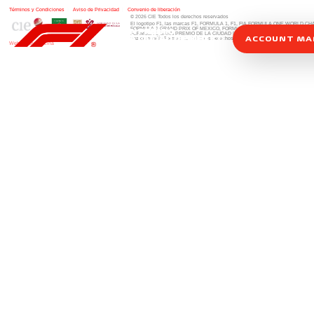
Términos y Condiciones
|
Aviso de Privacidad
|
Convenio de liberación
© 2026 CIE Todos los derechos reservados
El logotipo F1, las marcas F1, FORMULA 1, F1, FIA FORMULA ONE WORLD 
FORMULA 1 GRAND PRIX OF MEXICO, FORMULA 1 GRAN PREMIO DE MÉXIC
FORMULA 1 GRAN PREMIO DE LA CIUDAD DE MÉXICO y otros distintivos
rela
ACCOUNT M
una compañía Formula 1. Todos los derechos reservados.
Website by Alucina