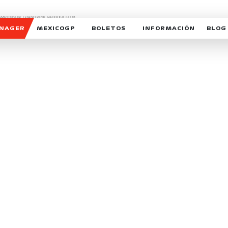
CHAMPIONSHIP, GRAND PRIX,
PADDOCK CLUB,
O,
FORMULA 1 MEXICO CITY GRAND PRIX,
cionados son marcas de Formula One Licensing BV,
ANAGER
MEXICOGP
BOLETOS
INFORMACIÓN
BLOG
GALERIA SOCIAL
HORARIOS
NOTIC
SOMOS PARTE DEL VUELO
DUDAS
SUSCR
SOSTENIBILIDAD
DERECHO DE PRIMERA 
MEXI
CELEBRA CON NOSOTROS
REFORESTEMOS JUNTO
INTE
MOTORSPORT ACADEM
VOLUNTARIOS
EXPOSICIÓN FOTOGRÁF
CAMPEONATO
PATROCINADORES
LEGALES TICKETMAST