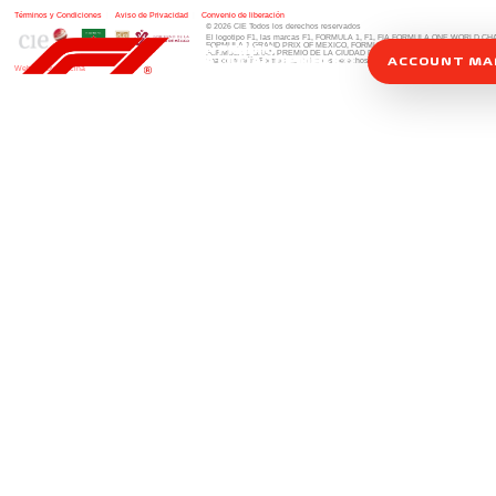
Términos y Condiciones
|
Aviso de Privacidad
|
Convenio de liberación
© 2026 CIE Todos los derechos reservados
El logotipo F1, las marcas F1, FORMULA 1, F1, FIA FORMULA ONE WORLD 
FORMULA 1 GRAND PRIX OF MEXICO, FORMULA 1 GRAN PREMIO DE MÉXIC
FORMULA 1 GRAN PREMIO DE LA CIUDAD DE MÉXICO y otros distintivos
rela
ACCOUNT M
una compañía Formula 1. Todos los derechos reservados.
Website by Alucina