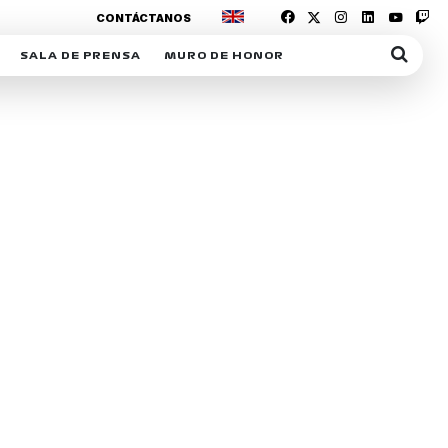
CONTÁCTANOS
SALA DE PRENSA
MURO DE HONOR
IAS
SUSCRIPCIÓN SALA DE PRENSA
IPCIÓN RACING NEWS
COMUNICADOS
OPCIÓN
COGP
ACREDITACIONES
S
RACTIVOS
Y
ICA
ER