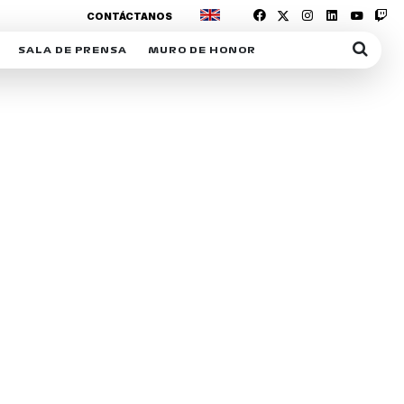
CONTÁCTANOS
SALA DE PRENSA
MURO DE HONOR
IAS
SUSCRIPCIÓN SALA DE PRENSA
IPCIÓN RACING NEWS
COMUNICADOS
OPCIÓN
COGP
ACREDITACIONES
S
RACTIVOS
Y
ICA
ER