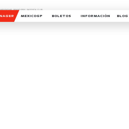
CHAMPIONSHIP, GRAND PRIX,
PADDOCK CLUB,
O,
FORMULA 1 MEXICO CITY GRAND PRIX,
cionados son marcas de Formula One Licensing BV,
ANAGER
MEXICOGP
BOLETOS
INFORMACIÓN
BLOG
GALERIA SOCIAL
HORARIOS
NOTIC
SOMOS PARTE DEL VUELO
DUDAS
SUSCR
SOSTENIBILIDAD
DERECHO DE PRIMERA 
MEXI
CELEBRA CON NOSOTROS
REFORESTEMOS JUNTO
INTE
MOTORSPORT ACADEM
VOLUNTARIOS
EXPOSICIÓN FOTOGRÁF
CAMPEONATO
PATROCINADORES
LEGALES TICKETMAST