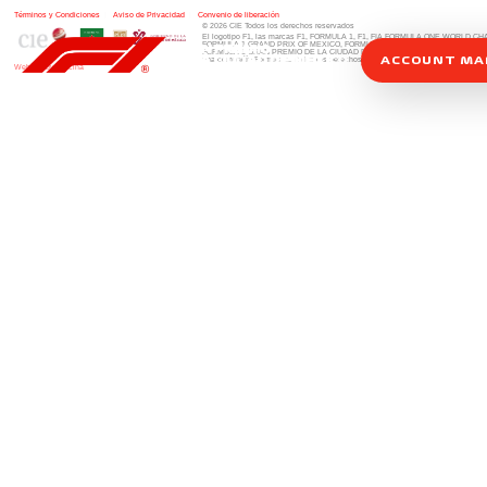
Términos y Condiciones
|
Aviso de Privacidad
|
Convenio de liberación
© 2026 CIE Todos los derechos reservados
El logotipo F1, las marcas F1, FORMULA 1, F1, FIA FORMULA ONE WORLD 
FORMULA 1 GRAND PRIX OF MEXICO, FORMULA 1 GRAN PREMIO DE MÉXIC
FORMULA 1 GRAN PREMIO DE LA CIUDAD DE MÉXICO y otros distintivos
rela
ACCOUNT M
una compañía Formula 1. Todos los derechos reservados.
Website by Alucina