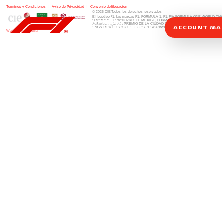
Términos y Condiciones
|
Aviso de Privacidad
|
Convenio de liberación
© 2026 CIE Todos los derechos reservados
El logotipo F1, las marcas F1, FORMULA 1, F1, FIA FORMULA ONE WORLD 
FORMULA 1 GRAND PRIX OF MEXICO, FORMULA 1 GRAN PREMIO DE MÉXIC
FORMULA 1 GRAN PREMIO DE LA CIUDAD DE MÉXICO y otros distintivos
rela
ACCOUNT M
una compañía Formula 1. Todos los derechos reservados.
Website by Alucina