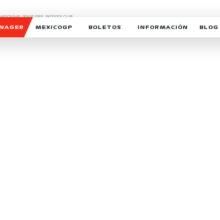
CHAMPIONSHIP, GRAND PRIX,
PADDOCK CLUB,
O,
FORMULA 1 MEXICO CITY GRAND PRIX,
cionados son marcas de Formula One Licensing BV,
ANAGER
MEXICOGP
BOLETOS
INFORMACIÓN
BLOG
GALERIA SOCIAL
HORARIOS
NOTIC
SOMOS PARTE DEL VUELO
DUDAS
SUSCR
SOSTENIBILIDAD
DERECHO DE PRIMERA 
MEXI
CELEBRA CON NOSOTROS
REFORESTEMOS JUNTO
INTE
MOTORSPORT ACADEM
VOLUNTARIOS
EXPOSICIÓN FOTOGRÁF
CAMPEONATO
PATROCINADORES
LEGALES TICKETMAST