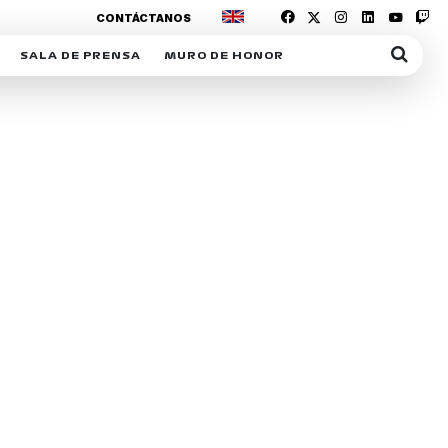
CONTÁCTANOS
SALA DE PRENSA
MURO DE HONOR
IAS
SUSCRIPCIÓN SALA DE PRENSA
IPCIÓN RACING NEWS
COMUNICADOS
OPCIÓN
COGP
ACREDITACIONES
S
RACTIVOS
Y
ICA
ER